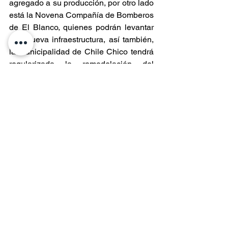
agregado a su producción, por otro lado 
está la Novena Compañía de Bomberos 
de El Blanco, quienes podrán levantar 
una nueva infraestructura, así también, 
la Municipalidad de Chile Chico tendrá 
regularizada la remodelación del 
Gimnasio de Puerto Guadal; el 
municipio de Coyhaique podrá instalar 
la Oficina Local de La Niñez, la 
Universidad de Aysén creará un cowork 
para fortalecer capacidades de los 
futuros egresados y vincularlos al 
mundo laboral; el municipio de Aysén 
podrá invertir en mejoras en el Cine 
Municipal y Casa de la Cultura, entre 
otras iniciativas que igualmente podrán 
concretarse en el sector de Los 
Torreones, Puerto Cisnes, Coyhaique, 
Melinka, Repollal, Caleta Tortel y 