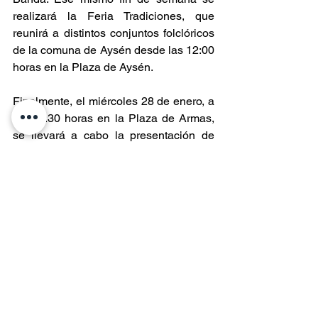
realizará la Feria Tradiciones, que 
reunirá a distintos conjuntos folclóricos 
de la comuna de Aysén desde las 12:00 
horas en la Plaza de Aysén.
Finalmente, el miércoles 28 de enero, a 
las 21:30 horas en la Plaza de Armas, 
se llevará a cabo la presentación de 
Carros Alegóricos, tradición que 
regresa este año a la programación 
aniversario. Las celebraciones 
concluirán el viernes 30 y sábado 31 de 
enero con la Expo Aniversario Aysén, 
evento que contará con la participación 
de nuevos artistas nacionales e 
internacionales, los cuales serán 
anunciados próximamente por la 
Municipalidad de Aysén.