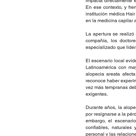
impacta directamente e
En ese contexto, y fre
institución médica Hair
en la medicina capilar 
La apertura se realizó
compañía, los doctore
especializado que lide
El escenario local evid
Latinoamérica con may
alopecia areata afect
reconoce haber experi
vez más tempranas debi
exigentes.
Durante años, la alope
por resignarse a la pérd
embargo, el escenario
confiables, naturales
personal y las relacion