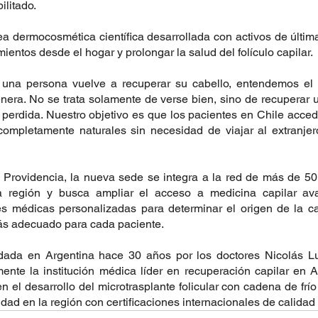
ilitado.
ea dermocosmética científica desarrollada con activos de últim
ientos desde el hogar y prolongar la salud del folículo capilar.
na persona vuelve a recuperar su cabello, entendemos el p
nera. No se trata solamente de verse bien, sino de recuperar 
perdida. Nuestro objetivo es que los pacientes en Chile acced
completamente naturales sin necesidad de viajar al extranjero
Providencia, la nueva sede se integra a la red de más de 50 
 región y busca ampliar el acceso a medicina capilar ava
s médicas personalizadas para determinar el origen de la caí
 más adecuado para cada paciente.
dada en Argentina hace 30 años por los doctores Nicolás Lus
nte la institución médica líder en recuperación capilar en A
 el desarrollo del microtrasplante folicular con cadena de frío 
idad en la región con certificaciones internacionales de calida