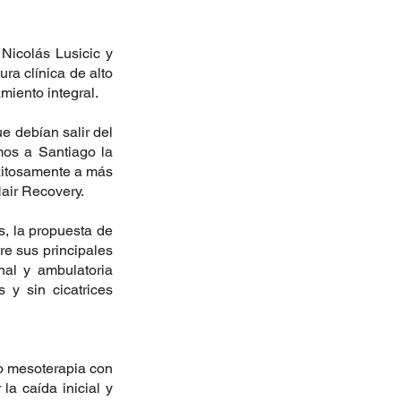
icolás Lusicic y 
a clínica de alto 
miento integral.
 debían salir del 
mos a Santiago la 
xitosamente a más 
Hair Recovery.
, la propuesta de 
e sus principales 
nal y ambulatoria 
 y sin cicatrices 
o mesoterapia con 
a caída inicial y 