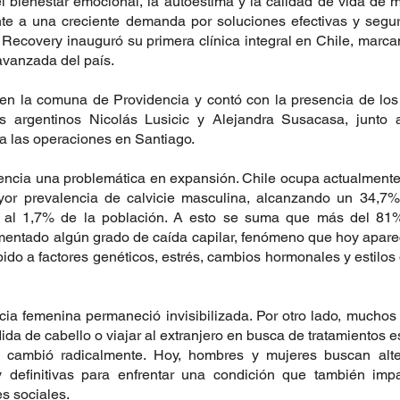
l bienestar emocional, la autoestima y la calidad de vida de m
nte a una creciente demanda por soluciones efectivas y segur
 Recovery inauguró su primera clínica integral en Chile, marca
avanzada del país.
 en la comuna de Providencia y contó con la presencia de los
s argentinos Nicolás Lusicic y Alejandra Susacasa, junto 
ra las operaciones en Santiago.
encia una problemática en expansión. Chile ocupa actualmente e
or prevalencia de calvicie masculina, alcanzando un 34,7%,
a al 1,7% de la población. A esto se suma que más del 81%
mentado algún grado de caída capilar, fenómeno que hoy apare
do a factores genéticos, estrés, cambios hormonales y estilos 
cia femenina permaneció invisibilizada. Por otro lado, mucho
ida de cabello o viajar al extranjero en busca de tratamientos e
 cambió radicalmente. Hoy, hombres y mujeres buscan alte
 y definitivas para enfrentar una condición que también impa
es sociales.