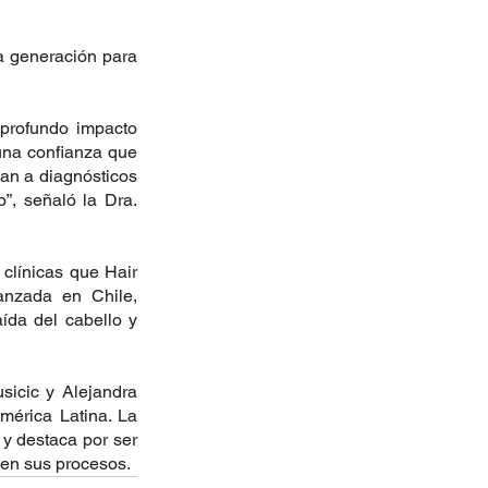
a generación para 
rofundo impacto 
una confianza que 
an a diagnósticos 
”, señaló la Dra. 
clínicas que Hair 
nzada en Chile, 
da del cabello y 
icic y Alejandra 
mérica Latina. La 
y destaca por ser 
d en sus procesos.