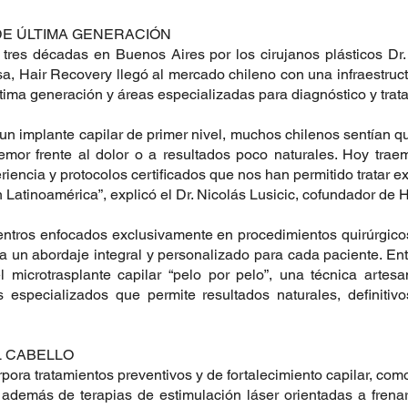
DE ÚLTIMA GENERACIÓN
es décadas en Buenos Aires por los cirujanos plásticos Dr. N
, Hair Recovery llegó al mercado chileno con una infraestructur
tima generación y áreas especializadas para diagnóstico y trata
un implante capilar de primer nivel, muchos chilenos sentían que
temor frente al dolor o a resultados poco naturales. Hoy trae
iencia y protocolos certificados que nos han permitido tratar e
 Latinoamérica”, explicó el Dr. Nicolás Lusicic, cofundador de 
centros enfocados exclusivamente en procedimientos quirúrgicos
 un abordaje integral y personalizado para cada paciente. Entr
l microtrasplante capilar “pelo por pelo”, una técnica artesa
s especializados que permite resultados naturales, definitivos
 CABELLO
rpora tratamientos preventivos y de fortalecimiento capilar, com
 además de terapias de estimulación láser orientadas a frenar l