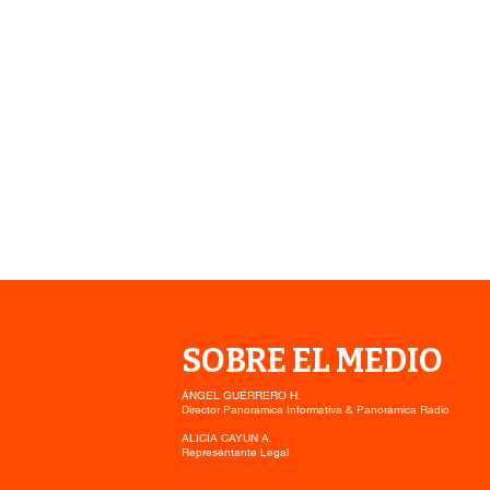
SOBRE EL MEDIO
ÁNGEL GUERRERO H.
Director Panorámica Informativa & Panorámica Radio
ALICIA CAYUN A.
Representante Legal