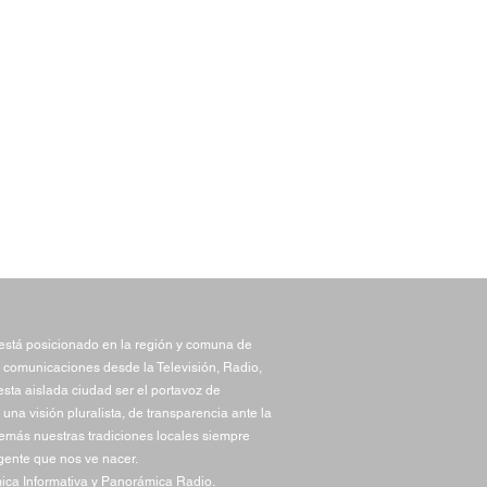
stá posicionado en la región y comuna de
 comunicaciones desde la Televisión, Radio,
sta aislada ciudad ser el portavoz de
una visión pluralista, de transparencia ante la
demás nuestras tradiciones locales siempre
gente que nos ve nacer.
ca Informativa y Panorámica Radio.