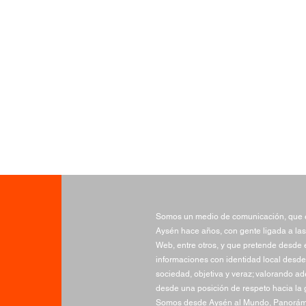
Somos un medio de comunicación, que e
Aysén hace años, con gente ligada a las
Web, entre otros, y que pretende desde e
informaciones con identidad local desde 
sociedad, objetiva y veraz; valorando a
desde una posición de respeto hacia la 
Somos desde Aysén al Mundo, Panorámi