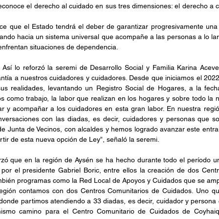
econoce el derecho al cuidado en sus tres dimensiones: el derecho a cu
ece que el Estado tendrá el deber de garantizar progresivamente una o
ndo hacia un sistema universal que acompañe a las personas a lo largo
enfrentan situaciones de dependencia.
Así lo reforzó la seremi de Desarrollo Social y Familia Karina Acev
antía a nuestros cuidadores y cuidadores. Desde que iniciamos el 2022
us realidades, levantando un Registro Social de Hogares, a la fec
 como trabajo, la labor que realizan en los hogares y sobre todo la 
 y acompañar a los cuidadores en esta gran labor. En nuestra regi
onversaciones con las diadas, es decir, cuidadores y personas que s
de Junta de Vecinos, con alcaldes y hemos logrado avanzar este entra
rtir de esta nueva opción de Ley”, señaló la seremi.
orzó que en la región de Aysén se ha hecho durante todo el período un
por el presidente Gabriel Boric, entre ellos la creación de dos Cent
bién programas como la Red Local de Apoyos y Cuidados que se amp
región contamos con dos Centros Comunitarios de Cuidados. Uno qu
donde partimos atendiendo a 33 diadas, es decir, cuidador y persona 
ismo camino para el Centro Comunitario de Cuidados de Coyhai