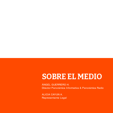
SOBRE EL MEDIO
ÁNGEL GUERRERO H.
Director Panorámica Informativa & Panorámica Radio
ALICIA CAYUN A.
Representante Legal
MTT INFORMA