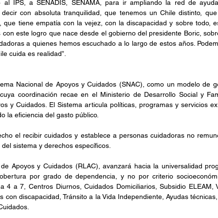
o al IPS, a SENADIS, SENAMA, para ir ampliando la red de ayudas.
decir con absoluta tranquilidad, que tenemos un Chile distinto, que
 que tiene empatía con la vejez, con la discapacidad y sobre todo, es
con este logro que nace desde el gobierno del presidente Boric, sobr
idadoras a quienes hemos escuchado a lo largo de estos años. Podemo
le cuida es realidad”.
Sistema Nacional de Apoyos y Cuidados (SNAC), como un modelo de gest
cuya coordinación recae en el Ministerio de Desarrollo Social y Fami
s y Cuidados. El Sistema articula políticas, programas y servicios exi
o la eficiencia del gasto público.
cho el recibir cuidados y establece a personas cuidadoras no remune
 del sistema y derechos específicos.
de Apoyos y Cuidados (RLAC), avanzará hacia la universalidad progr
bertura por grado de dependencia, y no por criterio socioeconómi
a 4 a 7, Centros Diurnos, Cuidados Domiciliarios, Subsidio ELEAM, V
 con discapacidad, Tránsito a la Vida Independiente, Ayudas técnicas,
Cuidados.