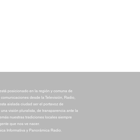
stá posicionado en la región y comuna de
 comunicaciones desde la Televisión, Radio,
sta aislada ciudad ser el portavoz de
una visión pluralista, de transparencia ante la
demás nuestras tradiciones locales siempre
gente que nos ve nacer.
ca Informativa y Panorámica Radio.
ejales se reunieron en