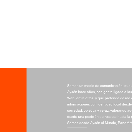
Somos un medio de comunicación, que e
Aysén hace años, con gente ligada a las
Web, entre otros, y que pretende desde e
informaciones con identidad local desde 
sociedad, objetiva y veraz; valorando a
desde una posición de respeto hacia la 
Somos desde Aysén al Mundo, Panorámi
INCENDIO DESTRUYE
Conc