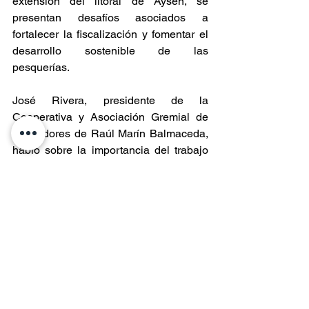
extensión del litoral de Aysén, se 
presentan desafíos asociados a 
fortalecer la fiscalización y fomentar el 
desarrollo sostenible de las 
pesquerías. 
José Rivera, presidente de la 
Cooperativa y Asociación Gremial de 
Pescadores de Raúl Marín Balmaceda, 
habló sobre la importancia del trabajo 
conjunto con el Centro CIEP: “Es muy 
importante trabajar con los 
investigadores. Siempre lo he dicho y lo 
seguiré diciendo, porque hay que 
entender cómo avanza el cambio 
climático. Hay que estar preparados y 
vigilantes con lo que pasa en nuestros 
mares.”