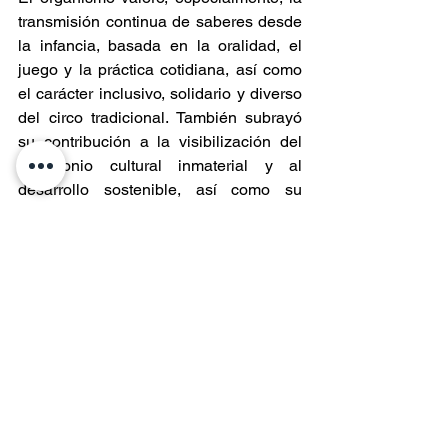
transmisión continua de saberes desde 
la infancia, basada en la oralidad, el 
juego y la práctica cotidiana, así como 
el carácter inclusivo, solidario y diverso 
del circo tradicional. También subrayó 
su contribución a la visibilización del 
patrimonio cultural inmaterial y al 
desarrollo sostenible, así como su 
aporte a las economías familiares y a la 
integración de personas de distintas 
identidades y capacidades.
Asimismo, se reconoció la larga 
trayectoria de organización del sector 
circense de Chile en la protección de su 
patrimonio, desde la creación del 
sindicato de artistas circenses en 1935 
hasta las actuales medidas de 