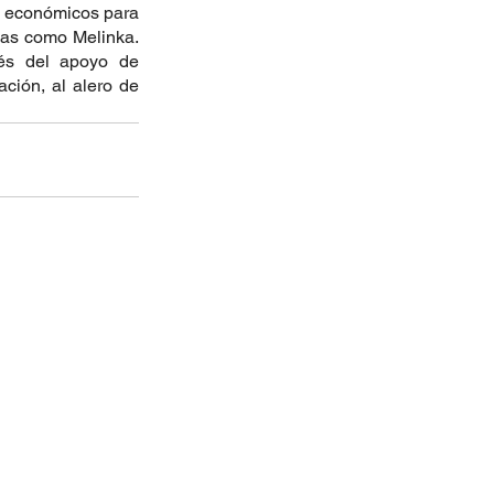
s económicos para 
das como Melinka. 
és del apoyo de 
ción, al alero de 