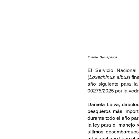
Fuente: Sernapesca
El Servicio Nacional
(
Loxechinus albus
) fi
año siguiente para la
00275/2025 por la veda 
Daniela Leiva, directo
pesqueros más importa
durante todo el año par
la ley para el manejo 
últimos desembarques
artesanal que tiene el r