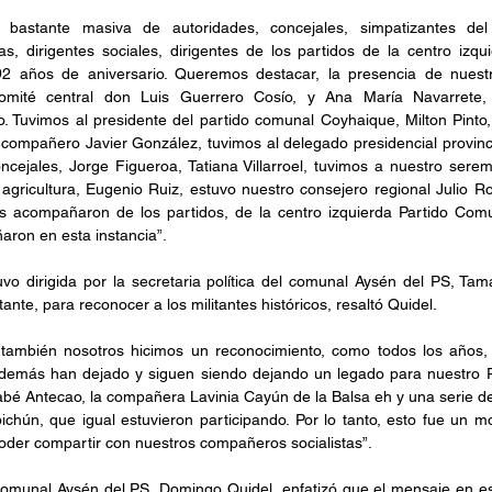
 bastante masiva de autoridades, concejales, simpatizantes del P
 dirigentes sociales, dirigentes de los partidos de la centro izqui
 años de aniversario. Queremos destacar, la presencia de nuestra
 comité central don Luis Guerrero Cosío, y Ana María Navarrete,
o. Tuvimos al presidente del partido comunal Coyhaique, Milton Pinto, 
 compañero Javier González, tuvimos al delegado presidencial provinc
cejales, Jorge Figueroa, Tatiana Villarroel, tuvimos a nuestro sere
agricultura, Eugenio Ruiz, estuvo nuestro consejero regional Julio Ro
s acompañaron de los partidos, de la centro izquierda Partido Comun
ron en esta instancia”.
vo dirigida por la secretaria política del comunal Aysén del PS, Tam
nte, para reconocer a los militantes históricos, resaltó Quidel.
 también nosotros hicimos un reconocimiento, como todos los años
además han dejado y siguen siendo dejando un legado para nuestro Pa
bé Antecao, la compañera Lavinia Cayún de la Balsa eh y una serie d
chún, que igual estuvieron participando. Por lo tanto, esto fue un m
oder compartir con nuestros compañeros socialistas”.
e comunal Aysén del PS, Domingo Quidel, enfatizó que el mensaje en e