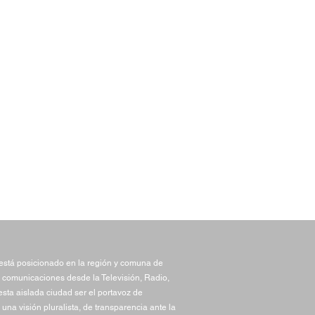
stá posicionado en la región y comuna de
 comunicaciones desde la Televisión, Radio,
sta aislada ciudad ser el portavoz de
una visión pluralista, de transparencia ante la