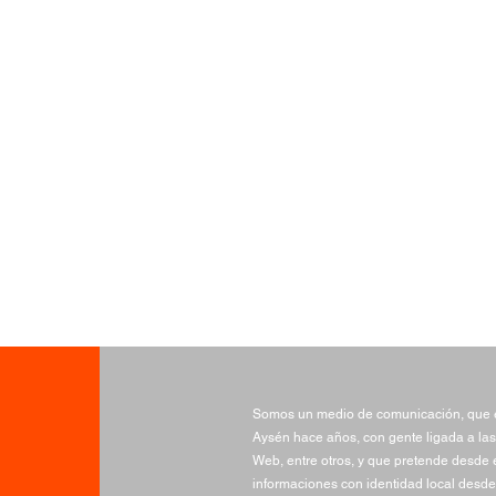
Somos un medio de comunicación, que e
Aysén hace años, con gente ligada a las
Web, entre otros, y que pretende desde e
informaciones con identidad local desde 