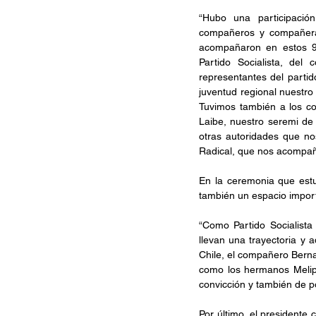
“Hubo una participación
compañeros y compañeras,
acompañaron en estos 92
Partido Socialista, del
representantes del partid
juventud regional nuestro
Tuvimos también a los con
Laibe, nuestro seremi de 
otras autoridades que no
Radical, que nos acompaña
En la ceremonia que estu
también un espacio importa
“Como Partido Socialista
llevan una trayectoria y 
Chile, el compañero Berna
como los hermanos Melipi
convicción y también de p
Por último, el president