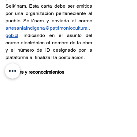
Selk’nam. Esta carta debe ser emitida 
por una organización perteneciente al 
pueblo Selk’nam y enviada al correo 
artesaniaindigena@patrimoniocultural.
gob.cl
, indicando en el asunto del 
correo electrónico el nombre de la obra 
y el número de ID designado por la 
plataforma al finalizar la postulación.
Premios y reconocimientos
En esta edición se premiarán 12 obras 
que recibirán el Sello Artesanía 
Indígena. Las y los creadores  de las 
obras ganadoras recibirán 1 millón de 
pesos. Además, tendrán la posibilidad 
de participar en una feria de artesanía 
en Santiago, así como la inscripción en 