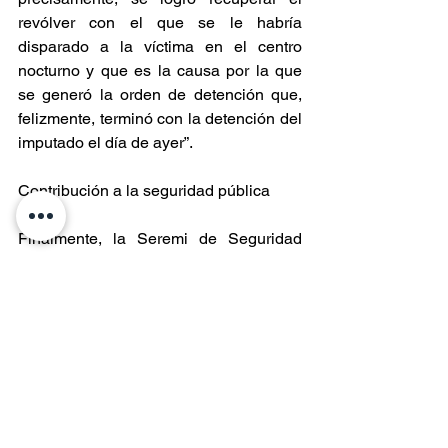
revólver con el que se le habría 
disparado a la víctima en el centro 
nocturno y que es la causa por la que 
se generó la orden de detención que, 
felizmente, terminó con la detención del 
imputado el día de ayer”.
Contribución a la seguridad pública
Finalmente, la Seremi de Seguridad 
Pública, Ruth Vallejos Cuitiño, destacó 
el resultado de este procedimiento 
policial, resaltando “el profesionalismo 
de la Policía de Investigaciones y su 
aporte a nuestra seguridad”.
La autoridad de Gobierno indicó que 
más allá de resolver el homicidio 