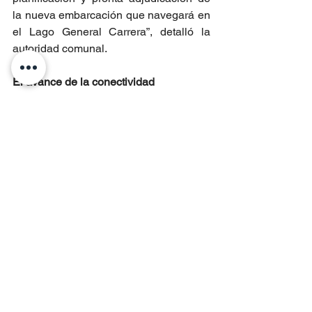
la nueva embarcación que navegará en 
el Lago General Carrera”, detalló la 
autoridad comunal.   
El avance de la conectividad
Otra de las áreas importantes en la 
cuenta pública de la Delegación 
Presidencial Regional fue la 
conectividad, en la que se informó que 
las obras en el aeródromo de 
Balmaceda permitirán contar con 
capacidad para operaciones 
internacionales y en la ruta 7 se 
incorporarán en total 179,37 kilómetros 
de pavimento, de los cuales ya se han 
terminado 41,17 kilómetros.