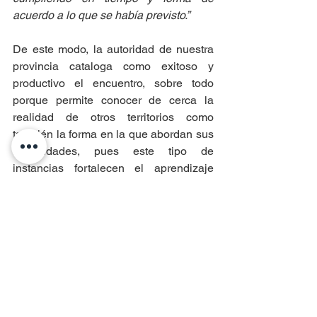
acuerdo a lo que se había previsto.”
De este modo, la autoridad de nuestra 
provincia cataloga como exitoso y 
productivo el encuentro, sobre todo 
porque permite conocer de cerca la 
realidad de otros territorios como 
también la forma en la que abordan sus 
necesidades, pues este tipo de 
instancias fortalecen el aprendizaje 
como el trabajo mancomunado. 
Además, permitió destrabar 
rápidamente un problema que pudo 
haber sido de largo aliento, pero gracias 
a las rápidas gestiones en la capital, 
tuvo un desenlace exitoso que trae 
consigo, calma y esperanza para los 
habitantes de Guaitecas.