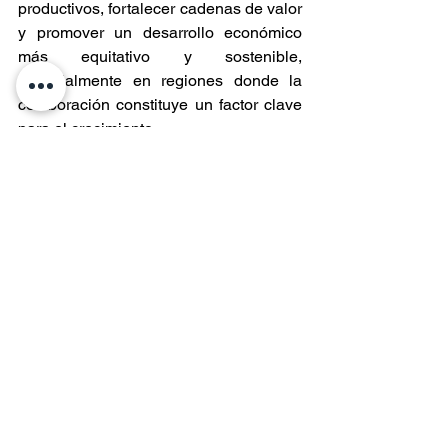
productivos, fortalecer cadenas de valor 
y promover un desarrollo económico 
más equitativo y sostenible, 
especialmente en regiones donde la 
colaboración constituye un factor clave 
para el crecimiento.
Este importante despliegue fue posible 
gracias al trabajo coordinado entre la 
Seremi de Economía de Aysén, la 
División de Asociatividad y 
Cooperativas del Ministerio de 
Economía, Sercotec, la Municipalidad 
de Aysén y el Gobierno Regional de 
Aysén, instituciones que aunaron 
esfuerzos para acercar herramientas de 
fortalecimiento organizacional a las 
comunidades y organizaciones 
productivas de la región.