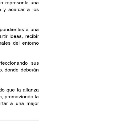
en representa una 
n y acercar a los 
spondientes a una 
r ideas, recibir 
ales del entorno 
feccionando sus 
o, donde deberán 
o que la alianza 
a, promoviendo la 
rtar a una mejor 