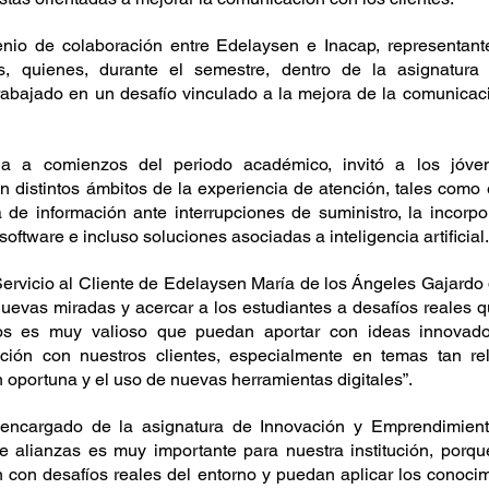
nio de colaboración entre Edelaysen e Inacap, representant
es, quienes, durante el semestre, dentro de la asignatura
abajado en un desafío vinculado a la mejora de la comunicació
ada a comienzos del periodo académico, invitó a los jóven
 distintos ámbitos de la experiencia de atención, tales como 
a de información ante interrupciones de suministro, la incorp
software e incluso soluciones asociadas a inteligencia artificial.
 Servicio al Cliente de Edelaysen María de los Ángeles Gajardo 
nuevas miradas y acercar a los estudiantes a desafíos reales
os es muy valioso que puedan aportar con ideas innovador
ación con nuestros clientes, especialmente en temas tan re
n oportuna y el uso de nuevas herramientas digitales”. 
encargado de la asignatura de Innovación y Emprendimient
e alianzas es muy importante para nuestra institución, porqu
n con desafíos reales del entorno y puedan aplicar los conocim