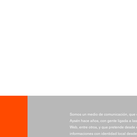
Somos un medio de comunicación, que e
Aysén hace años, con gente ligada a las
Web, entre otros, y que pretende desde e
informaciones con identidad local desde 