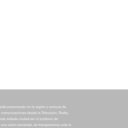
stá posicionado en la región y comuna de
 comunicaciones desde la Televisión, Radio,
sta aislada ciudad ser el portavoz de
una visión pluralista, de transparencia ante la