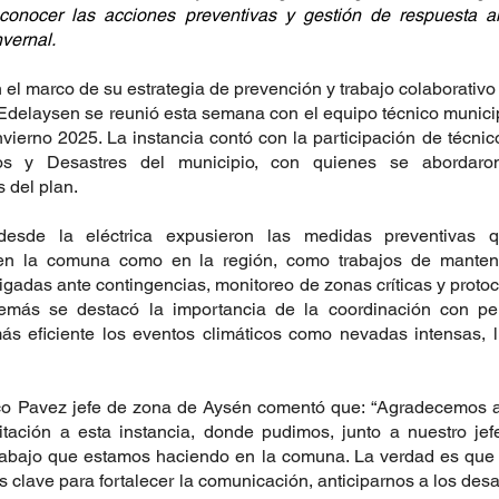
conocer las acciones preventivas y gestión de respuesta an
vernal.
 el marco de su estrategia de prevención y trabajo colaborativo 
Edelaysen se reunió esta semana con el equipo técnico munici
vierno 2025. La instancia contó con la participación de técnicos
s y Desastres del municipio, con quienes se abordaron 
 del plan.
desde la eléctrica expusieron las medidas preventivas 
en la comuna como en la región, como trabajos de manteni
brigadas ante contingencias, monitoreo de zonas críticas y proto
más se destacó la importancia de la coordinación con per
s eficiente los eventos climáticos como nevadas intensas, ll
sco Pavez jefe de zona de Aysén comentó que: “Agradecemos a 
tación a esta instancia, donde pudimos, junto a nuestro jefe
rabajo que estamos haciendo en la comuna. La verdad es que c
 clave para fortalecer la comunicación, anticiparnos a los desaf