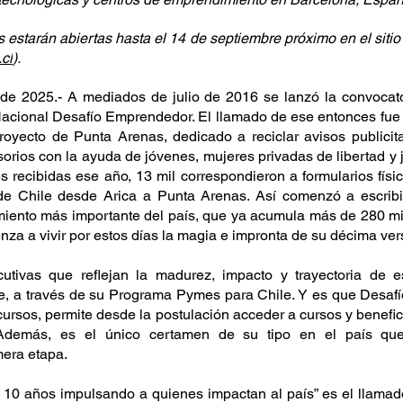
 estarán abiertas hasta el 14 de septiembre próximo en el siti
cl
).
de 2025.- A mediados de julio de 2016 se lanzó la convocator
acional Desafío Emprendedor. El llamado de ese entonces fue 
oyecto de Punta Arenas, dedicado a reciclar avisos publicita
orios con la ayuda de jóvenes, mujeres privadas de libertad y j
s recibidas ese año, 13 mil correspondieron a formularios físi
e Chile desde Arica a Punta Arenas. Así comenzó a escribir
ento más importante del país, que ya acumula más de 280 mil 
enza a vivir por estos días la magia e impronta de su décima ver
utivas que reflejan la madurez, impacto y trayectoria de est
e, a través de su Programa Pymes para Chile. Y es que Desafí
cursos, permite desde la postulación acceder a cursos y benefic
 Además, es el único certamen de su tipo en el país que
mera etapa.
10 años impulsando a quienes impactan al país” es el llamado