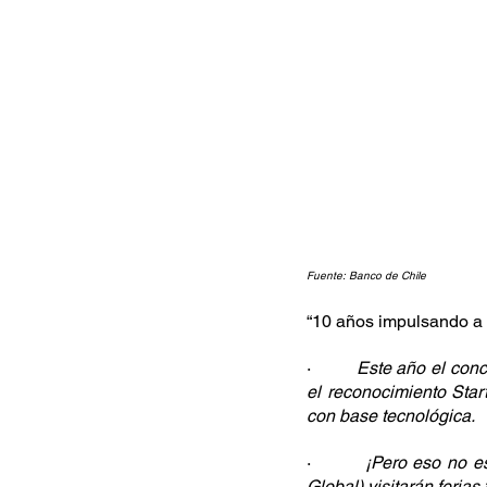
Fuente: Banco de Chile
“10 años impulsando a 
·         
Este año el conc
el reconocimiento Sta
con base tecnológica.
·         
¡Pero eso no es
Global) visitarán feri