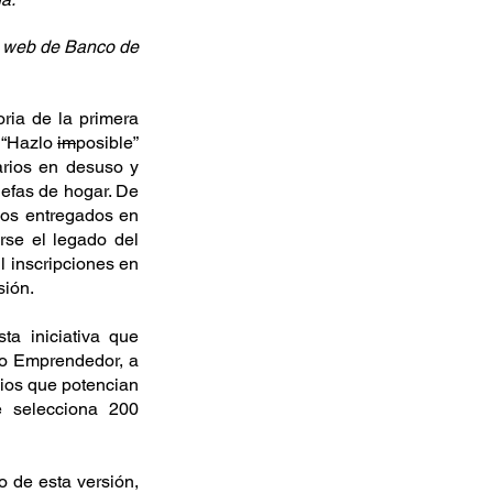
o web de Banco de 
ia de la primera 
“Hazlo 
im
posible” 
rios en desuso y 
efas de hogar. De 
cos entregados en 
se el legado del 
inscripciones en 
sión.
a iniciativa que 
o Emprendedor, a 
ios que potencian 
 selecciona 200 
 de esta versión, 