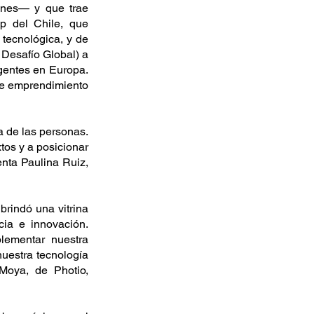
nes— y que trae 
p del Chile, que 
ecnológica, y de 
Desafío Global) a 
entes en Europa. 
de emprendimiento 
a de las personas. 
os y a posicionar 
nta Paulina Ruiz, 
indó una vitrina 
ia e innovación. 
lementar nuestra 
uestra tecnología 
oya, de Photio, 