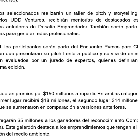
os seleccionados realizarán un taller de pitch y storytelling
ios UDD Ventures, recibirán mentorías de destacados esp
s anteriores de Desafío Emprendedor. También serán parte
s para generar redes profesionales.
l, los participantes serán parte del Encuentro Pymes para Ch
en que presentarán su pitch frente a público y servirá de entr
n evaluados por un jurado de expertos, quienes definirán
ma edición.
ideran premios por $150 millones a repartir. En ambas categorí
imer lugar recibirá $18 millones, el segundo lugar $14 millones 
ue se aumentaron en comparación a versiones anteriores.
egarán $5 millones a los ganadores del reconocimiento Comp
ía). Este galardón destaca a los emprendimientos que tengan el
ión del medio ambiente.