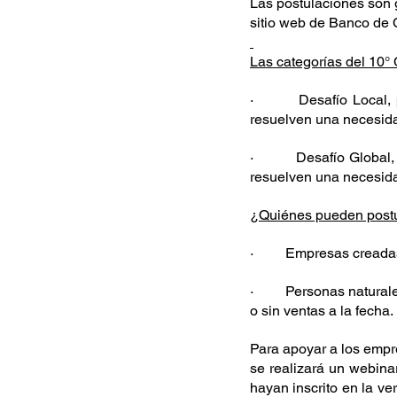
Las postulaciones son g
sitio web de Banco de C
Las categorías del 10
·         
Desafío Local,
resuelven una necesidad
·         
Desafío Global,
resuelven una necesidad
¿Quiénes pueden post
·         
Empresas creadas 
·         
Personas naturale
o sin ventas a la fecha.
Para apoyar a los empr
se realizará un webina
hayan inscrito en la ve