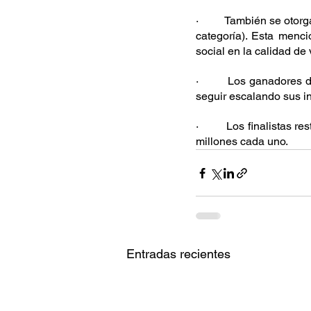
·         
También se otorga
categoría). Esta menc
social en la calidad de
·         
Los ganadores de
seguir escalando sus in
·         
Los finalistas re
millones cada uno.
Entradas recientes