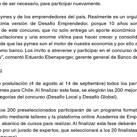
o de ser necesario, para participar nuevamente.
ymes y de los emprendedores del país. Realmente es un orgul
écima versión de Desafío Emprendedor, porque 10 años son
o de este concurso, que no solo entrega un aporte económico 
itaciones y una enorme vitrina para hacer crecer y consolida
de que las pymes son el motor de nuestra economía y por ello a
omo banco. Los invito a atreverse y participar en el concurso 
s”, comentó Eduardo Ebensperger, gerente general de Banco de
o
 postulación (4 de agosto al 14 de septiembre) todos los part
s para Chile. Al finalizar esta fase, se elegirán las 200 mejore
egorías del concurso (Desafío Local y Desafío Global). 
os 200 preseleccionados participarán de un programa formativ
ollo mediante talleres y la plataforma online Academia de Em
abanico de cursos para realizar. Al finalizar esta fase deberán 
 por un jurado de expertos, que seleccionará a los 20 finalistas
oncurso).