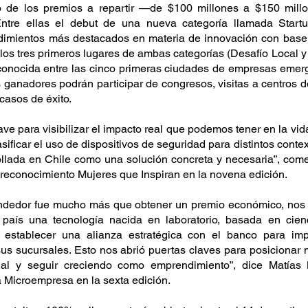
 de los premios a repartir —de $100 millones a $150 millo
tre ellas el debut de una nueva categoría llamada Startu
dimientos más destacados en materia de innovación con base t
 los tres primeros lugares de ambas categorías (Desafío Local y 
conocida entre las cinco primeras ciudades de empresas emerg
s ganadores podrán participar de congresos, visitas a centros 
casos de éxito.
ave para visibilizar el impacto real que podemos tener en la vid
ficar el uso de dispositivos de seguridad para distintos context
ollada en Chile como una solución concreta y necesaria”, come
 reconocimiento Mujeres que Inspiran en la novena edición.
dedor fue mucho más que obtener un premio económico, nos br
 país una tecnología nacida en laboratorio, basada en cienc
establecer una alianza estratégica con el banco para imp
us sucursales. Esto nos abrió puertas claves para posicionar n
al y seguir creciendo como emprendimiento”, dice Matías M
a Microempresa en la sexta edición.