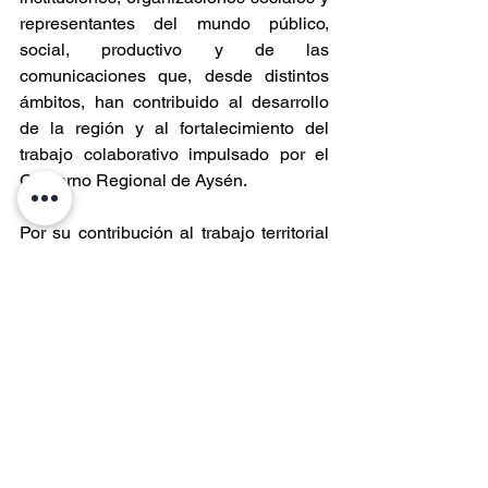
representantes del mundo público, 
social, productivo y de las 
comunicaciones que, desde distintos 
ámbitos, han contribuido al desarrollo 
de la región y al fortalecimiento del 
trabajo colaborativo impulsado por el 
Gobierno Regional de Aysén. 
Por su contribución al trabajo territorial 
del Gobierno Regional de Aysén, 
resguardar la seguridad y la soberanía 
en la región a:
Undécima Zona de Carabineros 
Aysén
Cuarta División de Ejército
Gobernación Marítima de Aysén
Por su trabajo comprometido y 