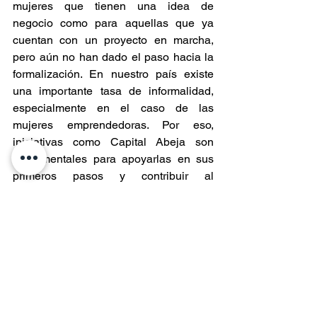
mujeres que tienen una idea de 
negocio como para aquellas que ya 
cuentan con un proyecto en marcha, 
pero aún no han dado el paso hacia la 
formalización. En nuestro país existe 
una importante tasa de informalidad, 
especialmente en el caso de las 
mujeres emprendedoras. Por eso, 
iniciativas como Capital Abeja son 
fundamentales para apoyarlas en sus 
primeros pasos y contribuir al 
fortalecimiento de las pymes formales, 
porque cuando a las pymes les va bien, 
a Chile también le va bien”, afirmó.
Capital Abeja Emprende permite 
financiar inversiones en activos, 
habilitación de infraestructura y capital 
de trabajo, además de acciones de 