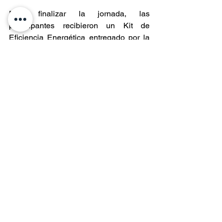
Para finalizar la jornada, las 
participantes recibieron un Kit de 
Eficiencia Energética entregado por la 
Seremi de Energía de Aysén, que 
incluye dos ampolletas LED, un sello de 
puertas y ventanas, un alargador con 
interruptor, un cuaderno con consejos 
de eficiencia energética para el hogar, y 
una bolsa reutilizable.  
Entradas recientes