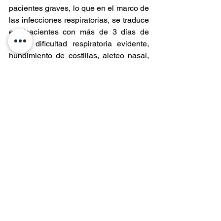
pacientes graves, lo que en el marco de 
las infecciones respiratorias, se traduce 
en “pacientes con más de 3 días de 
fiebre, dificultad respiratoria evidente, 
hundimiento de costillas, aleteo nasal, 
coloración azulada de labios o 
decaimiento importante de quién 
consulta. Esos son motivos para venir a 
la Urgencia Pediátrica. Para todo lo 
demás, muchas veces es más expedito 
pedir una hora por Telesalud o acudir a 
los centros de atención primaria”.
Entradas recientes