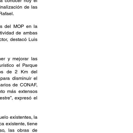
a conocer hoy el 
nalización de las 
Rafael.
s del MOP en la 
tividad de ambas 
tor, destacó Luis 
r y mejorar las 
rístico el Parque 
os de 2 Km del 
ara disminuir el 
narios de CONAF, 
to más extensos 
stre”, expresó el 
lo existentes, la 
a existente, tiene 
o, las obras de 