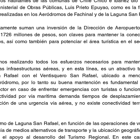
los habitantes de las comunas de Chile Chico e Ibáñez dio 
nisterial de Obras Públicas, Luis Prieto Epuyao, como es la fi
realizadas en los Aeródromos de Fachinal y de la Laguna San 
tamente suman una inversión de la Dirección de Aeropuerto
726 millones de pesos, son claves para mantener la conec
, así como también para potenciar el área turística en el sec
os realizando todos los esfuerzos necesarios para mantene
s infraestructuras aéreas, y en esta línea, es un atractivo tu
 Rafael con el Ventisquero San Rafael, ubicado a men
ódromo, por lo tanto su buena mantención es fundamental p
ector en caso de enfrentar emergencias con turistas o funcio
ctividad por vía marítima demanda tiempos de desplazamien
ión de una urgencia vía aérea, y no existe conectividad terre
mo de Laguna San Rafael, en función de las operaciones de vue
ia de medios alternativos de transporte y la ubicación geográfic
 el apoyo al desarrollo del Turismo Regional. En este cas