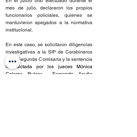
En el juicio oral efectuado durante el 
mes de julio, declararon los propios 
funcionarios policiales, quienes se 
mantuvieron apegados a la normativa 
institucional.
En este caso, se solicitaron diligencias 
investigativas a la SIP de Carabineros 
de la Segunda Comisaría y la sentencia 
fue 
dictada por los jueces Mónica 
Coloma Pulgar,  Fernando Acuña 
Gutiérrez y Patricio Zúñiga Valenzuela.
Entradas recientes