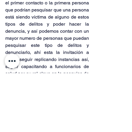
el primer contacto o la primera persona 
que podrían pesquisar que una persona 
está siendo víctima de alguno de estos 
tipos de delitos y poder hacer la 
denuncia, y así podemos contar con un 
mayor numero de personas que puedan 
pesquisar este tipo de delitos y 
denunciarlo, ahí esta la invitación a 
poder seguir replicando instancias así, 
seguir capacitando a funcionarios de 
salud por su rol clave en la pesquisa de 
estos delitos, y mientras más 
funcionarios tengamos capacitados 
mayor oportunidad de pesquisa y 
denuncia tendremos en la región, en el 
caso que estuvieran ocurriendo 
cualquiera de los dos delitos”.
Finalmente, cabe indicar que esta 