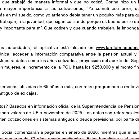
que trabajó de manera informal y que no cotizó, Corina hizo un l
a mayor importancia a las cotizaciones, “Yo cometí ese error, qu
ás en mi sueldo, como yo arriendo debía tener un poquito más para qu
 trabajan, a la juventud, que sigan cotizando porque es bueno por lo que
 importante para mí. Que coticen y que cuando trabajen, le impongan
s autoridades, el aplicativo está alojado en 
www.lareformadepens
ica, acceder a información comparativa entre la pensión actual y l
 Muestra datos como los años cotizados, proyección del aporte del Seg
en mujeres, el incremento de la PGU hasta los $250.000 y el monto fin
personas jubiladas de 65 años o más, con retiro programado o renta vita
ntiguo de ex cajas. 
os? Basados en información oficial de la Superintendencia de Pensiones
rando valores de UF a noviembre de 2025. Los datos son referenciales 
isten cotizaciones en sistemas antiguos o deuda previsional por parte 
o Social comenzarán a pagarse en enero de 2026, mientras que el au
as mayores de 82 años desde septiembre. Estos beneficios y el aum