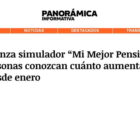
99.3 FM Puerto
NOTICIAS
DESTACADOS
TRANS
anza simulador “Mi Mejor Pens
rsonas conozcan cuánto aument
sde enero