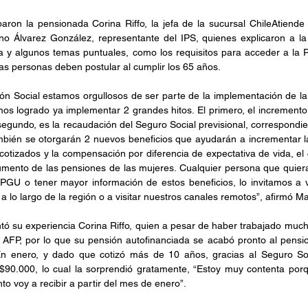
paron la pensionada Corina Riffo, la jefa de la sucursal ChileAtiende
no Álvarez González, representante del IPS, quienes explicaron a la 
ma y algunos temas puntuales, como los requisitos para acceder a la 
las personas deben postular al cumplir los 65 años.
ión Social estamos orgullosos de ser parte de la implementación de la
s logrado ya implementar 2 grandes hitos. El primero, el incremento
gundo, es la recaudación del Seguro Social previsional, correspondient
bién se otorgarán 2 nuevos beneficios que ayudarán a incrementar l
cotizados y la compensación por diferencia de expectativa de vida, el c
mento de las pensiones de las mujeres. Cualquier persona que quiera
a PGU o tener mayor información de estos beneficios, lo invitamos a vi
a lo largo de la región o a visitar nuestros canales remotos”, afirmó Ma
tó su experiencia Corina Riffo, quien a pesar de haber trabajado mucho
 AFP, por lo que su pensión autofinanciada se acabó pronto al pensi
n enero, y dado que cotizó más de 10 años, gracias al Seguro Soc
90.000, lo cual la sorprendió gratamente, “Estoy muy contenta porqu
o voy a recibir a partir del mes de enero”.  