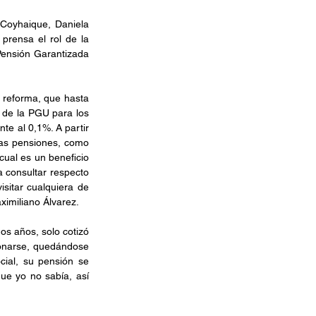
 Coyhaique, Daniela 
prensa el rol de la 
Pensión Garantizada 
 reforma, que hasta 
 de la PGU para los 
e al 0,1%. A partir 
as pensiones, como 
ual es un beneficio 
 consultar respecto 
sitar cualquiera de 
ximiliano Álvarez.
s años, solo cotizó 
onarse, quedándose 
ial, su pensión se 
e yo no sabía, así 