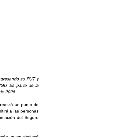
ngresando su RUT y 
GU. Es parte de la 
de 2026. 
 realizó un punto de 
tirá a las personas 
ntación del Seguro 
mán, quien destacó 