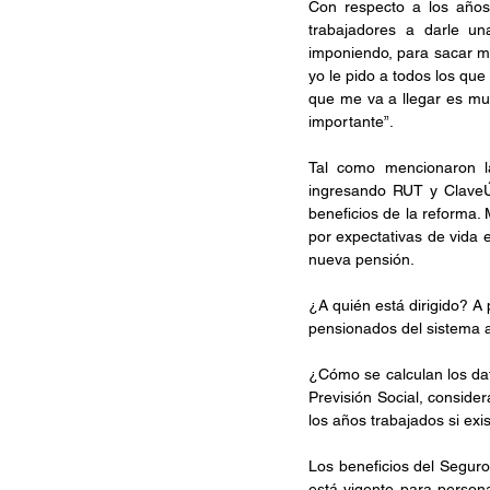
Con respecto a los años 
trabajadores a darle un
imponiendo, para sacar m
yo le pido a todos los que
que me va a llegar es muy
importante”.
Tal como mencionaron la
ingresando RUT y ClaveÚn
beneficios de la reforma.
por expectativas de vida 
nueva pensión. 
¿A quién está dirigido? A 
pensionados del sistema a
¿Cómo se calculan los dat
Previsión Social, conside
los años trabajados si ex
Los beneficios del Segur
está vigente para person