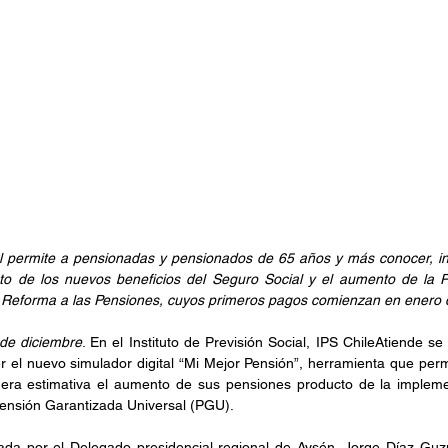
al permite a pensionadas y pensionados de 65 años y más conocer, i
to de los nuevos beneficios del Seguro Social y el aumento de la P
 Reforma a las Pensiones, cuyos primeros pagos comienzan en enero 
de diciembre
. En el Instituto de Previsión Social, IPS ChileAtiende se
 el nuevo simulador digital “Mi Mejor Pensión”, herramienta que permi
nera estimativa el aumento de sus pensiones producto de la impleme
Pensión Garantizada Universal (PGU). 
ada por el Delegado presidencial regional de Aysén, Jorge Díaz Guz