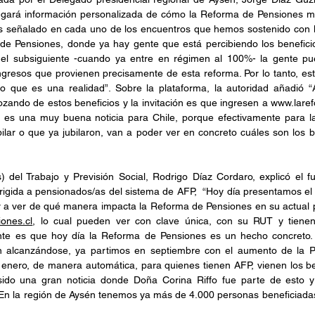
egará información personalizada de cómo la Reforma de Pensiones mej
s señalado en cada uno de los encuentros que hemos sostenido con l
de Pensiones, donde ya hay gente que está percibiendo los beneficio
 el subsiguiente -cuando ya entre en régimen al 100%- la gente p
ngresos que provienen precisamente de esta reforma. Por lo tanto, esto
o que es una realidad”. Sobre la plataforma, la autoridad añadió “
ando de estos beneficios y la invitación es que ingresen a 
www.laref
es una muy buena noticia para Chile, porque efectivamente para l
ilar o que ya jubilaron, van a poder ver en concreto cuáles son los b
) del Trabajo y Previsión Social, Rodrigo Díaz Cordaro, explicó el f
rigida a pensionados/as del sistema de AFP,  “Hoy día presentamos el a
a ver de qué manera impacta la Reforma de Pensiones en su actual p
ones.cl
, lo cual pueden ver con clave única, con su RUT y tienen
te es que hoy día la Reforma de Pensiones es un hecho concreto. 
 alcanzándose, ya partimos en septiembre con el aumento de la Pe
enero, de manera automática, para quienes tienen AFP, vienen los be
sido una gran noticia donde Doña Corina Riffo fue parte de esto 
 En la región de Aysén tenemos ya más de 4.000 personas beneficiadas