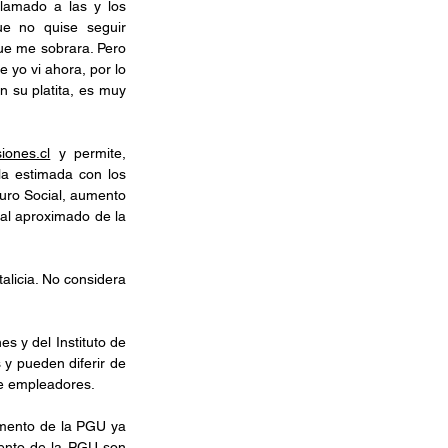
lamado a las y los 
e no quise seguir 
e me sobrara. Pero 
 yo vi ahora, por lo 
 su platita, es muy 
iones.cl
 y permite, 
a estimada con los 
uro Social, aumento 
al aproximado de la 
licia. No considera 
 y del Instituto de 
y pueden diferir de 
de empleadores. 
mento de la PGU ya 
ento de la PGU son 