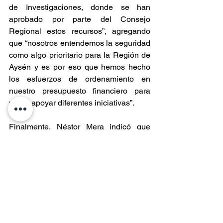
de Investigaciones, donde se han 
aprobado por parte del Consejo 
Regional estos recursos”, agregando 
que “nosotros entendemos la seguridad 
como algo prioritario para la Región de 
Aysén y es por eso que hemos hecho 
los esfuerzos de ordenamiento en 
nuestro presupuesto financiero para 
poder apoyar diferentes iniciativas”.
Finalmente, Néstor Mera indicó que 
“hoy día estamos convencidos, a través 
de las reuniones que hemos tenido con 
organizaciones vecinales, con alcaldes, 
que la seguridad es parte importante de 
los requerimientos de la región de 
Aysén. Y por eso hoy día aportamos con 
los recursos para estos proyectos que 
esperamos en el breve plazo sean una 