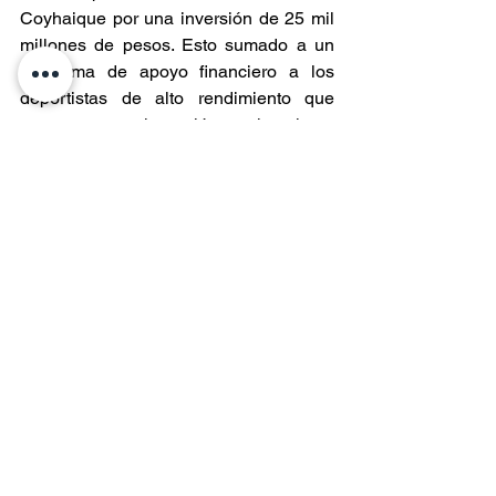
Coyhaique por una inversión de 25 mil 
millones de pesos. Esto sumado a un 
programa de apoyo financiero a los 
deportistas de alto rendimiento que 
representan a la región y el reciente 
anuncio de la construcción de 10 
estadios en diversas localidades de 
Aysén.
“Necesitamos que como comunidad 
orientemos nuestra acción hacia un 
crecimiento que impulse el bienestar 
integral de nuestras familias, en el 
ámbito humano, social y económico”, 
explicó.
El Gobernador Regional, Marcelo 
Santana, cerró su discurso señalando 