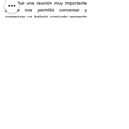
“Esta fue una reunión muy importante 
porque nos permitió conversar y 
comenzar un trabajo conjunto respecto 
de los contratos asociados al Plan Ruta 
Austral Soberanía que Conecta, los que 
se desarrollarán durante los próximos 
meses. Estas obras representan una 
oportunidad para fortalecer la 
conectividad de la región, pero también 
para generar empleo y dinamizar la 
economía local en las distintas 
comunidades donde se ejecutarán”, 
indicó.
Agregó que “valoramos las propuestas 
planteadas por AGRECACH y 
seguiremos trabajando durante este 
año y los próximos para que estas 
inversiones contribuyan al desarrollo 