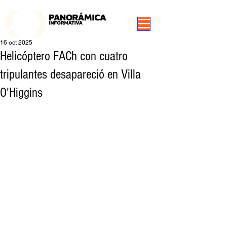
99.3 FM Puerto Aysén y Alrededores, Somos Panorámica Radio
16 oct 2025
Helicóptero FACh con cuatro
tripulantes desapareció en Villa
O'Higgins