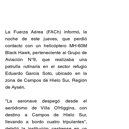
La 
Fuerza Aérea (FACh) informó,
 la 
noche de este jueves, 
que perdió 
contacto con un helicóptero MH-60M 
Black Hawk
, perteneciente al Grupo de 
Aviación N°9, 
que realizaba una 
patrulla rutinaria en el sector refugio 
Eduardo García Soto, ubicado en la 
zona de Campos de Hielo Sur
, Región 
de Aysén.
"La aeronave despegó desde el 
aeródromo de Villa O'Higgins, con 
destino a Campos de Hielo Sur, 
llevando a bordo cuatro tripulantes",
detalló la institución castrense en un 