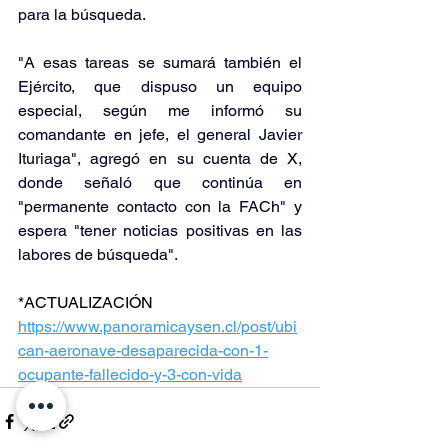
para la búsqueda.
"A esas tareas se sumará también el 
Ejército, que dispuso un equipo 
especial, según me informó su 
comandante en jefe, el general Javier 
Ituriaga"
, agregó en su cuenta de X, 
donde señaló que continúa en 
"permanente contacto con la FACh" y 
espera 
"tener noticias positivas en las 
labores de búsqueda"
.
*ACTUALIZACIÓN
https://www.panoramicaysen.cl/post/ubi
can-aeronave-desaparecida-con-1-
ocupante-fallecido-y-3-con-vida