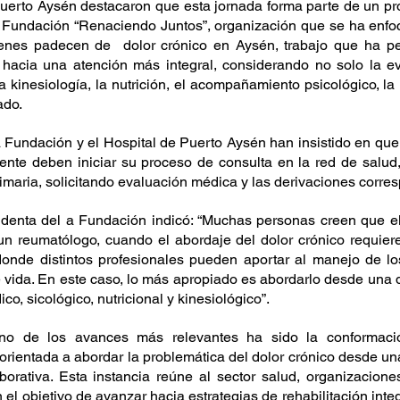
uerto Aysén destacaron que esta jornada forma parte de un pr
 Fundación “Renaciendo Juntos”, organización que se ha enfoca
ienes padecen de  dolor crónico en Aysén, trabajo que ha per
hacia una atención más integral, considerando no solo la ev
a kinesiología, la nutrición, el acompañamiento psicológico, la r
ado.
a Fundación y el Hospital de Puerto Aysén han insistido en que
tente deben iniciar su proceso de consulta en la red de salud,
rimaria, solicitando evaluación médica y las derivaciones corre
identa del a Fundación indicó: “Muchas personas creen que el
un reumatólogo, cuando el abordaje del dolor crónico requier
onde distintos profesionales pueden aportar al manejo de los
 vida. En este caso, lo más apropiado es abordarlo desde una d
o, sicológico, nutricional y kinesiológico”.
no de los avances más relevantes ha sido la conformaci
 orientada a abordar la problemática del dolor crónico desde u
borativa. Esta instancia reúne al sector salud, organizaciones
on el objetivo de avanzar hacia estrategias de rehabilitación int