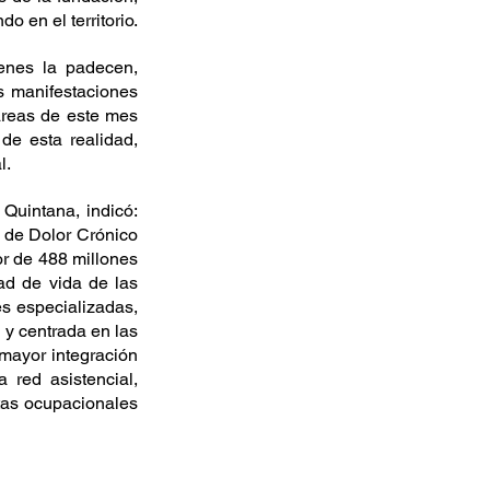
o en el territorio.
enes la padecen, 
s manifestaciones 
areas de este mes 
e esta realidad, 
l.
uintana, indicó: 
de Dolor Crónico 
r de 488 millones 
d de vida de las 
s especializadas, 
y centrada en las 
ayor integración 
 red asistencial, 
tas ocupacionales 