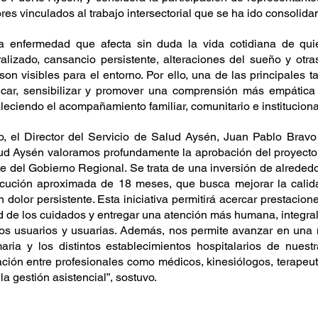
es vinculados al trabajo intersectorial que se ha ido consolidand
na enfermedad que afecta sin duda la vida cotidiana de qui
lizado, cansancio persistente, alteraciones del sueño y otra
n visibles para el entorno. Por ello, una de las principales t
ar, sensibilizar y promover una comprensión más empática d
aleciendo el acompañamiento familiar, comunitario e instituciona
 el Director del Servicio de Salud Aysén, Juan Pablo Bravo Q
ud Aysén valoramos profundamente la aprobación del proyecto 
e del Gobierno Regional. Se trata de una inversión de alrededo
cución aproximada de 18 meses, que busca mejorar la calida
dolor persistente. Esta iniciativa permitirá acercar prestacione
ad de los cuidados y entregar una atención más humana, integral 
os usuarios y usuarias. Además, nos permite avanzar en una m
aria y los distintos establecimientos hospitalarios de nuestra
lación entre profesionales como médicos, kinesiólogos, terapeu
a gestión asistencial”, sostuvo.