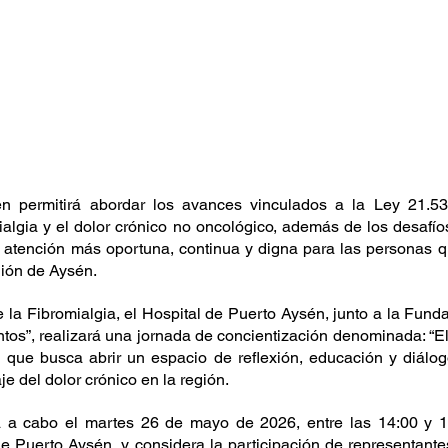
n permitirá abordar los avances vinculados a la Ley 21.53
ialgia y el dolor crónico no oncológico, además de los desafío
 atención más oportuna, continua y digna para las personas qu
gión de Aysén.
la Fibromialgia, el Hospital de Puerto Aysén, junto a la Funda
s”, realizará una jornada de concientización denominada: “El d
ia que busca abrir un espacio de reflexión, educación y diálog
e del dolor crónico en la región.
rá a cabo el martes 26 de mayo de 2026, entre las 14:00 y 16
de Puerto Aysén, y considera la participación de representantes