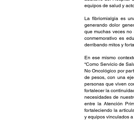
equipos de salud y actor
La fibriomialgia es u
generando dolor genera
que muchas veces no so
conmemorativo es educ
derribando mitos y fort
En ese mismo contexto,
“Como Servicio de Sal
No Oncológico por part
de pesos, con una eje
personas que viven con 
fortalecer la continuid
necesidades de nuestr
entre la Atención Prim
fortaleciendo la articu
y equipos vinculados a l