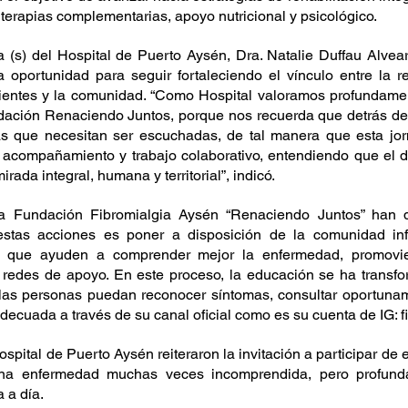
 terapias complementarias, apoyo nutricional y psicológico. 
ra (s) del Hospital de Puerto Aysén, Dra. Natalie Duffau Alvear
 oportunidad para seguir fortaleciendo el vínculo entre la red
ientes y la comunidad. “Como Hospital valoramos profundament
dación Renaciendo Juntos, porque nos recuerda que detrás de 
as que necesitan ser escuchadas, de tal manera que esta jor
acompañamiento y trabajo colaborativo, entendiendo que el do
ada integral, humana y territorial”, indicó.
la Fundación Fibromialgia Aysén “Renaciendo Juntos” han d
 estas acciones es poner a disposición de la comunidad inf
as que ayuden a comprender mejor la enfermedad, promovi
 redes de apoyo. En este proceso, la educación se ha transfo
las personas puedan reconocer síntomas, consultar oportuna
decuada a través de su canal oficial como es su cuenta de IG: f
pital de Puerto Aysén reiteraron la invitación a participar de e
una enfermedad muchas veces incomprendida, pero profunda
 a día.