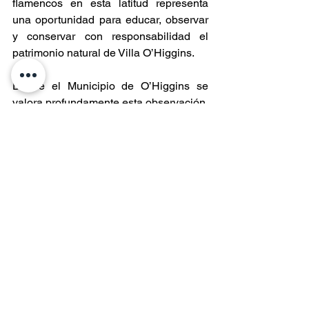
flamencos en esta latitud representa 
una oportunidad para educar, observar 
y conservar con responsabilidad el 
patrimonio natural de Villa O’Higgins.
Desde el Municipio de O’Higgins se 
valora profundamente esta observación, 
y se extiende una invitación a la 
comunidad a estar atentos a estos 
eventos, documentarlos y reportarlo
s a 
instituciones locales, contribuyendo así 
al conocimiento y conservación de 
nuestra biodiversidad.