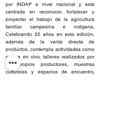
por INDAP a nivel nacional y está 
centrada en reconocer, fortalecer y 
proyectar el trabajo de la agricultura 
familiar campesina e indígena. 
Celebrando 25 años en esta edición, 
además de la venta directa de 
productos, contempla actividades como 
cocina en vivo, talleres realizados por 
los propios productores, muestras 
culturales y espacios de encuentro, 
posicionándose como un punto de 
intercambio cultural y económico. 
Para más información sobre cómo 
postular, las personas interesadas 
pueden dirigirse a las oficinas de área 
de INDAP, la Dirección Regional de 
INDAP Aysén o visitar el sitio web 
institucional 
www.indap.gob.cl
.