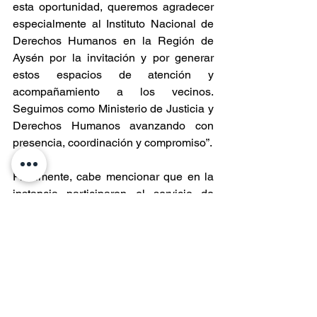
esta oportunidad, queremos agradecer 
especialmente al Instituto Nacional de 
Derechos Humanos en la Región de 
Aysén por la invitación y por generar 
estos espacios de atención y 
acompañamiento a los vecinos. 
Seguimos como Ministerio de Justicia y 
Derechos Humanos avanzando con 
presencia, coordinación y compromiso”.
Finalmente, cabe mencionar que en la 
instancia participaron el servicio de 
Registro Civil e Identificación, la 
Corporación de Asistencia Judicial, 
servicio de Migraciones, Inspección del 
Trabajo, Centro de las Mujeres, INDH, 
Programa de Prevención de Violencia 
de Género de la Ilustre Municipalidad 
de Aysén, Oficina local de la Niñez y el 