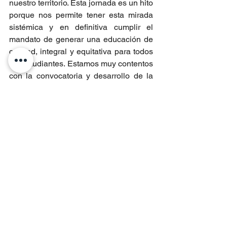
nuestro territorio. Esta jornada es un hito 
porque nos permite tener esta mirada 
sistémica y en definitiva cumplir el 
mandato de generar una educación de 
calidad, integral y equitativa para todos 
los estudiantes. Estamos muy contentos 
con la convocatoria y desarrollo de la 
jornada”.
La Ley N°20.529, que crea el Sistema 
Nacional de Aseguramiento de la 
Calidad de la Educación Parvularia, 
Básica y Media, promulgada en 2011, 
establece el deber de cada organismo 
integrante de velar por una educación 
de calidad y equitativa. En esa línea, la 
Mesa Regional SAC de Aysén avanza 
en consolidar una red de trabajo 
colaborativo, centrada en el aprendizaje 