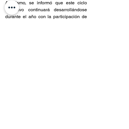
Asimismo, se informó que este ciclo 
formativo continuará desarrollándose 
durante el año con la participación de 
diversos establecimientos 
educacionales de la región de Aysén, 
fortaleciendo el vínculo entre 
educación, ciencia y salud pública 
territorial.
Entradas recientes