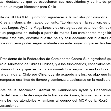
as, destacando que se escucharon sus necesidades y su interés po
gro de un mayor bienestar para Chile. 
te de ULTRAMAC  junto con agradecer a la ministra por cumplir su p
ó esta instancia de trabajo conjunto: “Lo dijimos en la reunión, es 
 Los Lagos, Aysén y Magallanes y quiero agradecer esta reunión, quie
er un programa de trabajo a partir de marzo. Los camioneros magallá
utar esta ruta, disfrutar nuestro país y salir adelante con nuestras c
sposición para poder seguir adelante con este proyecto que es tan he
, Presidente de la Federación de Camioneros Centro Sur, agradeció qu
 al Ministerio de Obras Públicas, y a los funcionarios, especialmente 
diario obras y que se han comprometido a seguir haciendo obras pa
a a dar vida al Chile por Chile, que de acuerdo a ellos, es algo que 
romperse esa línea de tiempo y comienza a acelerarse en la medida de 
dente de la Asociación Gremial de Camioneros Aysén y Chacabu
te del transporte de carga de la Región de Aysén, también agradeció a
on ellos, de atenderlos y también al equipo del MOP de la Región,
ersaciones. 