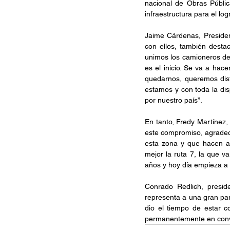
nacional de Obras Públic
infraestructura para el lo
Jaime Cárdenas, Presiden
con ellos, también destac
unimos los camioneros de
es el inicio. Se va a hac
quedarnos, queremos disfr
estamos y con toda la di
por nuestro país”.
En tanto, Fredy Martínez
este compromiso, agradeció
esta zona y que hacen a 
mejor la ruta 7, la que v
años y hoy día empieza a 
Conrado Redlich, presi
representa a una gran par
dio el tiempo de estar c
permanentemente en conv