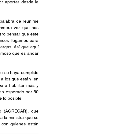
r aportar desde la 
alabra de reunirse 
primera vez que nos 
ro pensar que este 
nicos llegamos para 
argas. Así que aquí 
rmoso que es andar 
e se haya cumplido 
a los que están  en 
ra habilitar más y 
han esperado por 50 
lo posible. 
co (AGRECAR), que 
 la ministra que se 
 con quienes están 