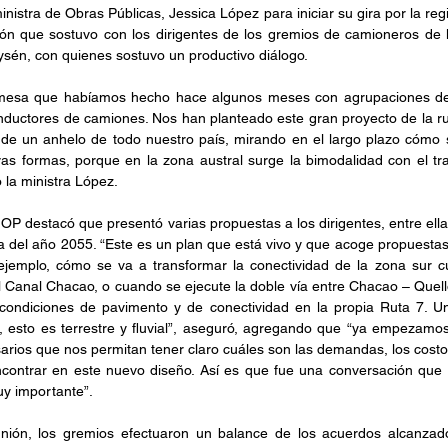
inistra de Obras Públicas, Jessica López para iniciar su gira por la regi
nión que sostuvo con los dirigentes de los gremios de camioneros de 
sén, con quienes sostuvo un productivo diálogo.
esa que habíamos hecho hace algunos meses con agrupaciones de l
nductores de camiones. Nos han planteado este gran proyecto de la ruta
e un anhelo de todo nuestro país, mirando en el largo plazo cómo s
as formas, porque en la zona austral surge la bimodalidad con el tran
 la ministra López. 
MOP destacó que presentó varias propuestas a los dirigentes, entre ellas 
a del año 2055. “Este es un plan que está vivo y que acoge propuestas,
ejemplo, cómo se va a transformar la conectividad de la zona sur 
 Canal Chacao, o cuando se ejecute la doble vía entre Chacao – Quel
ondiciones de pavimento y de conectividad en la propia Ruta 7. Un
, esto es terrestre y fluvial”, aseguró, agregando que “ya empezamos
arios que nos permitan tener claro cuáles son las demandas, los costos 
contrar en este nuevo diseño. Así es que fue una conversación que
y importante”.
unión, los gremios efectuaron un balance de los acuerdos alcanzado