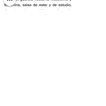
femenina, salas de estar y de estudio, 
departamento cuartelero, salas de 
instalaciones eléctricas, grupo 
electrógeno, caldera, cuarto de pellets, 
estanque de agua, bodega de 
materiales y estacionamientos.
Entradas recientes