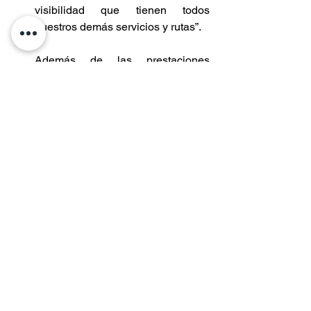
visibilidad que tienen todos 
nuestros demás servicios y rutas”.
Además de las prestaciones 
señaladas, se habilitará una “Expo 
– Vitrina”, espacio que dará 
visibilidad a emprendimientos 
locales, como productos de 
artesanía, tejidos, cuero y 
cerámica.
Entradas recientes