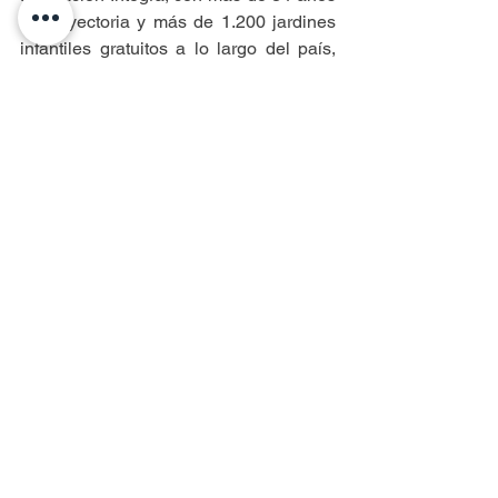
de trayectoria y más de 1.200 jardines 
infantiles gratuitos a lo largo del país, 
continúa trabajando para brindar 
espacios educativos inclusivos, 
diversos y de calidad que promuevan el 
desarrollo integral y bienestar de la 
primera infancia.
Entradas recientes