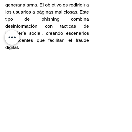
generar alarma. El objetivo es redirigir a 
los usuarios a páginas maliciosas. Este 
tipo de phishing combina 
desinformación con tácticas de 
ingeniería social, creando escenarios 
convincentes que facilitan el fraude 
digital.
Respecto a la 
privacidad
 y recopilación 
de datos, desde ESET remarcan que es 
clave entender qué tipo de datos 
almacena la herramienta utilizada, si 
luego se comparte con terceros y de 
qué manera será usada esa 
información en el futuro.
“El análisis de los resultados obtenidos 
en la encuesta permite confirmar que si 