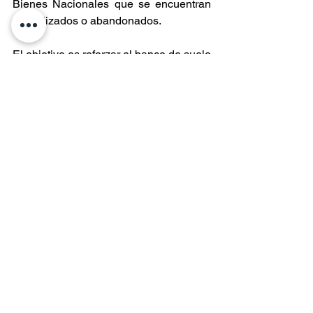
Bienes Nacionales que se encuentran 
subutilizados o abandonados.
El objetivo es reforzar el banco de suelo 
público y habilitar terrenos para el 
desarrollo de proyectos habitacionales, 
especialmente barrios de casas con 
patio destinados a familias chilenas.
Componentes principales:
Transferencia de 100.000 m² de 
terrenos fiscales.
Uso habitacional de terrenos 
actualmente subutilizados o 
abandonados.
Refuerzo del suelo público disponible 
para proyectos de vivienda.
Desarrollo de nuevos barrios con 
tipologías de casas con patio.