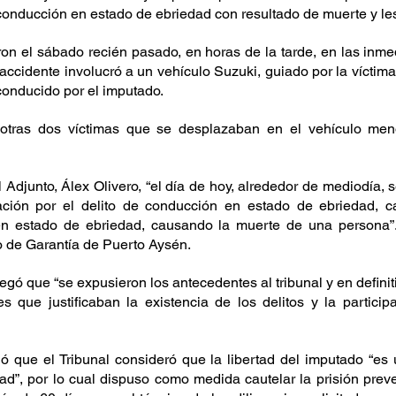
 conducción en estado de ebriedad con resultado de muerte y le
on el sábado recién pasado, en horas de la tarde, en las inmed
accidente involucró a un vehículo Suzuki, guiado por la víctima 
conducido por el imputado. 
, otras dos víctimas que se desplazaban en el vehículo meno
Adjunto, Álex Olivero, “el día de hoy, alrededor de mediodía, se
ación por el delito de conducción en estado de ebriedad, c
n estado de ebriedad, causando la muerte de una persona”.
o de Garantía de Puerto Aysén. 
egó que “se expusieron los antecedentes al tribunal y en definit
s que justificaban la existencia de los delitos y la particip
ó que el Tribunal consideró que la libertad del imputado “es u
d”, por lo cual dispuso como medida cautelar la prisión preven