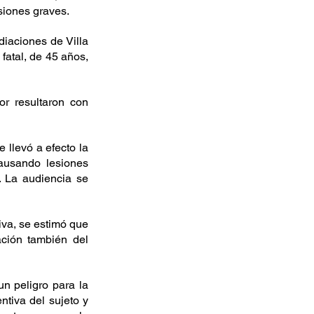
siones graves.
iaciones de Villa 
fatal, de 45 años, 
r resultaron con 
 llevó a efecto la 
ausando lesiones 
 La audiencia se 
iva, se estimó que 
ación también del 
n peligro para la 
tiva del sujeto y 