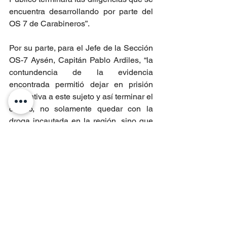
encuentra desarrollando por parte del 
OS 7 de Carabineros”.
Por su parte, para el Jefe de la Sección 
OS-7 Aysén, Capitán Pablo Ardiles, “la 
contundencia de la evidencia 
encontrada permitió dejar en prisión 
preventiva a este sujeto y así terminar el 
círculo, no solamente quedar con la 
droga incautada en la región, sino que 
también desarrollar las diligencias que 
nos permitieron cesar y sacar de 
circulación a una persona que de 
manera permanente desarrolla envíos 
de sustancias ilegales a nuestra región, 
siendo posteriormente comercializadas 
a quienes podían ser futuros adictos en 
nuestras poblaciones. Este es un 