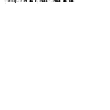
participación de representantes de las 
diez comunas de la región, así como de 
diversos servicios públicos vinculados 
a la atención ciudadana y la gestión 
ambiental.
Entradas recientes