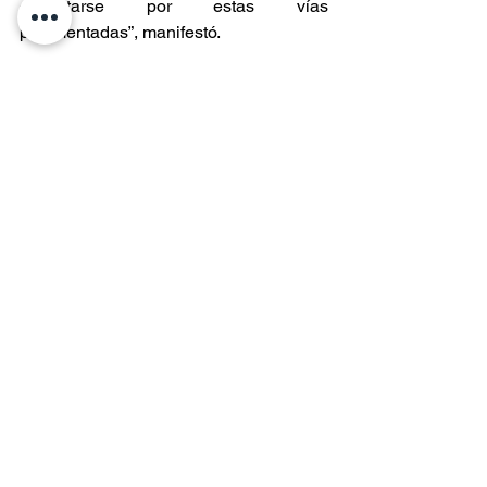
conectarse por estas vías 
pavimentadas”, manifestó.
La pavimentación de la faja sur de 
Avenida Divisadero Oriente estará a 
cargo de la empresa de Cristóbal 
Galleguillos Estay, que tiene un plazo 
de 150 días corridos para terminar la 
obra. Además, el proyecto considera el 
mejoramiento del bandejón central con 
césped y barreras camineras de 
madera, incluye cuatro bahías de 
estacionamientos, veredas y obras 
anexas como evacuación y drenaje de 
aguas superficiales.