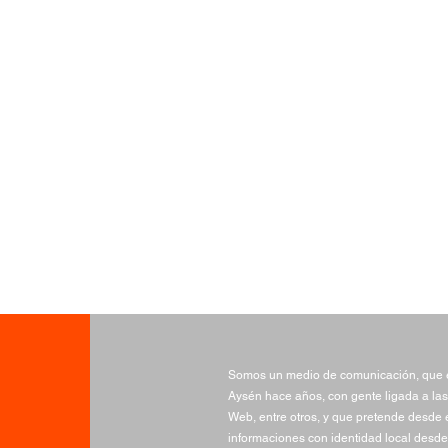
Somos un medio de comunicación, que e
Aysén hace años, con gente ligada a las
Web, entre otros, y que pretende desde e
informaciones con identidad local desde 