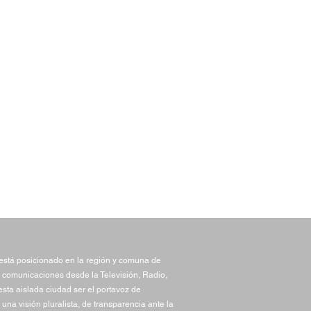
stá posicionado en la región y comuna de
 comunicaciones desde la Televisión, Radio,
sta aislada ciudad ser el portavoz de
una visión pluralista, de transparencia ante la