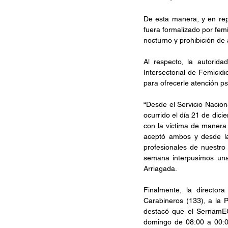
De esta manera, y en repr
fuera formalizado por femi
nocturno y prohibición de 
Al respecto, la autorida
Intersectorial de Femicid
para ofrecerle atención ps
“Desde el Servicio Nacion
ocurrido el día 21 de dic
con la víctima de manera o
aceptó ambos y desde l
profesionales de nuestro d
semana interpusimos una 
Arriagada.
Finalmente, la director
Carabineros (133), a la P
destacó que el SernamEG 
domingo de 08:00 a 00:00