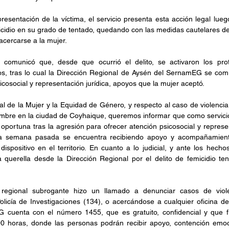
esentación de la víctima, el servicio presenta esta acción legal lueg
cidio en su grado de tentado, quedando con las medidas cautelares de a
acercarse a la mujer.
d comunicó que, desde que ocurrió el delito, se activaron los proto
ios, tras lo cual la Dirección Regional de Aysén del SernamEG se comu
icosocial y representación jurídica, apoyos que la mujer aceptó.
al de la Mujer y la Equidad de Género, y respecto al caso de violenci
iembre en la ciudad de Coyhaique, queremos informar que como servic
portuna tras la agresión para ofrecer atención psicosocial y representa
a semana pasada se encuentra recibiendo apoyo y acompañamiento
ispositivo en el territorio. En cuanto a lo judicial, y ante los hecho
querella desde la Dirección Regional por el delito de femicidio tent
a regional subrogante hizo un llamado a denunciar casos de viol
olicía de Investigaciones (134), o acercándose a cualquier oficina de 
cuenta con el número 1455, que es gratuito, confidencial y que f
 horas, donde las personas podrán recibir apoyo, contención emocio