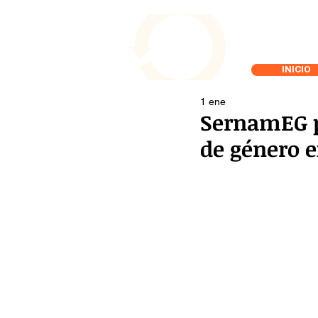
INICIO
1 ene
SernamEG pr
de género 