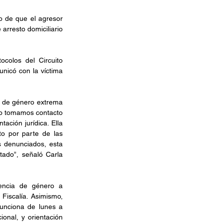
o de que el agresor 
rresto domiciliario 
colos del Circuito 
nicó con la víctima 
a de género extrema 
io tomamos contacto 
ción jurídica. Ella 
 por parte de las 
s denunciados, esta 
ado”, señaló Carla 
encia de género a 
Fiscalía. Asimismo, 
unciona de lunes a 
nal, y orientación 