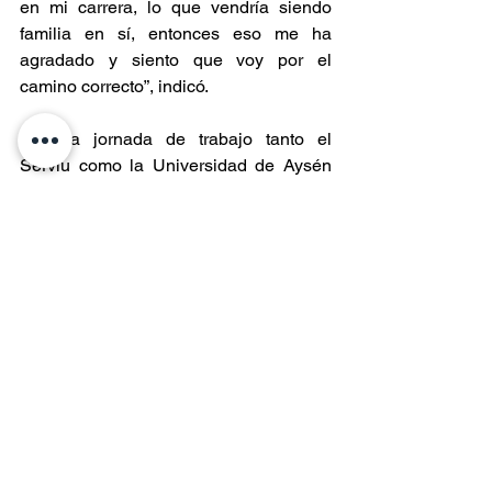
en mi carrera, lo que vendría siendo 
familia en sí, entonces eso me ha 
agradado y siento que voy por el 
camino correcto”, indicó.
Tras la jornada de trabajo tanto el 
Serviu como la Universidad de Aysén 
reiteraron su compromiso por seguir 
fortaleciendo los lazos de colaboración, 
asumiendo que el convenio vigente 
abre positivas proyecciones para 
ambas partes y para la comunidad en 
general.