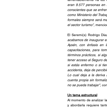
eran 9.577 personas en l
conscientes que se enfren
como Ministerio del Trabaj
formales siempre será me
el sector turismo”, 
mencion
El Seremi(s) Rodrigo Día
acabamos de inaugurar en
Aysén, con énfasis en l
capacitaciones, para toma
términos prácticos, si a
tener acceso al Seguro de
si estás enfermo o si tie
accidenta, deja de percib
Lo cual deja a la deriva 
cuenta propia sin formali
no se pueda trabajar”, 
con
Un tema estructural
Al momento de analizar la
y abordarla requiere tan