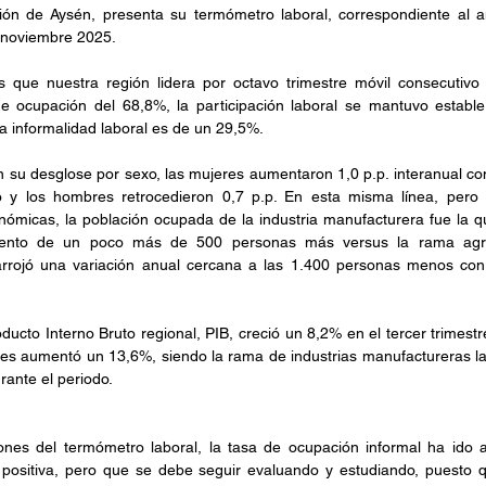
ión de Aysén, presenta su termómetro laboral, correspondiente al aná
-noviembre 2025.
 que nuestra región lidera por octavo trimestre móvil consecutivo 
e ocupación del 68,8%, la participación laboral se mantuvo establ
a informalidad laboral es de un 29,5%.
 su desglose por sexo, las mujeres aumentaron 1,0 p.p. interanual co
 y los hombres retrocedieron 0,7 p.p. En esta misma línea, pero 
ómicas, la población ocupada de la industria manufacturera fue la q
nto de un poco más de 500 personas más versus la rama agricu
 arrojó una variación anual cercana a las 1.400 personas menos con
ucto Interno Bruto regional, PIB, creció un 8,2% en el tercer trimestr
es aumentó un 13,6%, siendo la rama de industrias manufactureras la p
ante el periodo.
ones del termómetro laboral, la tasa de ocupación informal ha ido a
 positiva, pero que se debe seguir evaluando y estudiando, puesto 