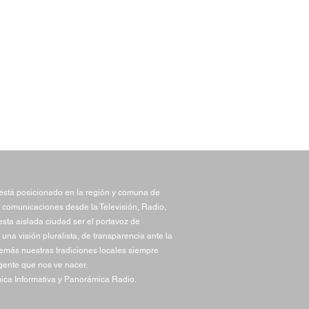
stá posicionado en la región y comuna de
 comunicaciones desde la Televisión, Radio,
sta aislada ciudad ser el portavoz de
una visión pluralista, de transparencia ante la
demás nuestras tradiciones locales siempre
gente que nos ve nacer.
ca Informativa y Panorámica Radio.
 invita a participar del
 Concurso de