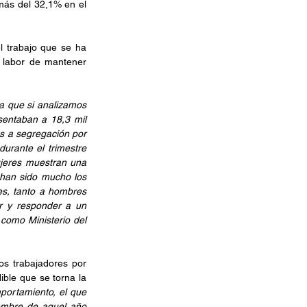
más del 32,1% en el 
l trabajo que se ha 
 labor de mantener 
 que si analizamos 
sentaban a 18,3 mil 
s a segregación por 
rante el trimestre 
jeres muestran una 
han sido mucho los 
es, tanto a hombres 
r y responder a un 
como Ministerio del 
os trabajadores por 
ble que se torna la 
ortamiento, el que 
embre de aquel año 