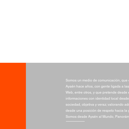
Somos un medio de comunicación, que e
Aysén hace años, con gente ligada a las
Web, entre otros, y que pretende desde e
informaciones con identidad local desde 
sociedad, objetiva y veraz; valorando a
desde una posición de respeto hacia la 
Somos desde Aysén al Mundo, Panorámi
100 acciones por la
FOJI
naturaleza: Comunidades
VIII