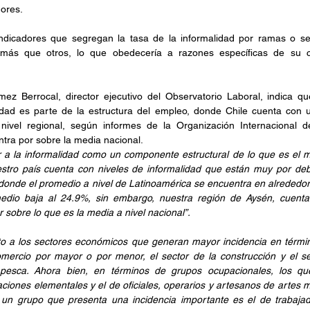
dores.
indicadores que segregan la tasa de la informalidad por ramas o se
más que otros, lo que obedecería a razones específicas de su c
z Berrocal, director ejecutivo del Observatorio Laboral, indica que
idad es parte de la estructura del empleo, donde Chile cuenta con 
nivel regional, según informes de la Organización Internacional del
tra por sobre la media nacional.
 a la informalidad como un componente estructural de lo que es el m
stro país cuenta con niveles de informalidad que están muy por deba
 donde el promedio a nivel de Latinoamérica se encuentra en alrededor
edio baja al 24.9%, sin embargo, nuestra región de Aysén, cuenta
 sobre lo que es la media a nivel nacional”.
o a los sectores económicos que generan mayor incidencia en término
mercio por mayor o por menor, el sector de la construcción y el sec
 y pesca. Ahora bien, en términos de grupos ocupacionales, los q
ciones elementales y el de oficiales, operarios y artesanos de artes m
, un grupo que presenta una incidencia importante es el de trabajado