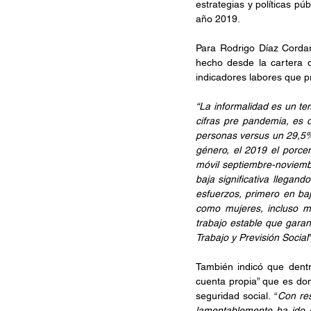
estrategias y políticas p
año 2019.
Para Rodrigo Díaz Cordaro
hecho desde la cartera 
indicadores labores que pr
“La informalidad es un t
cifras pre pandemia, es d
personas versus un 29,5% 
género, el 2019 el porce
móvil septiembre-noviemb
baja significativa llega
esfuerzos, primero en baj
como mujeres, incluso má
trabajo estable que garan
Trabajo y Previsión Social
También indicó que dentro
cuenta propia” que es don
seguridad social. “
Con res
lamentablemente ha ido e