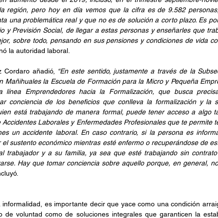
a región, pero hoy en día vemos que la cifra es de 9.582 personas
ta una problemática real y que no es de solución a corto plazo. Es por
o y Previsión Social, de llegar a estas personas y enseñarles que trab
jor, sobre todo, pensando en sus pensiones y condiciones de vida com
ó la autoridad laboral.
z Cordaro añadió,
 “En este sentido, justamente a través de la Subsecr
 Mañihuales la Escuela de Formación para la Micro y Pequeña Empre
a línea Emprendedores hacia la Formalización, que busca precis
r conciencia de los beneficios que conlleva la formalización y la s
lguien está trabajando de manera formal, puede tener acceso a algo t
 Accidentes Laborales y Enfermedades Profesionales que te permite te
nes un accidente laboral. En caso contrario, si la persona es inform
ir el sustento económico mientras esté enfermo o recuperándose de este
al trabajador y a su familia, ya sea que esté trabajando sin contrato
zarse. Hay que tomar conciencia sobre aquello porque, en general, n
cluyó.
 informalidad, es importante decir que yace como una condición arrai
to de voluntad como de soluciones integrales que garanticen la estab