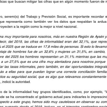
úblicas que buscan mitigar las cifras que en algún momento fueron de 
, seremi(s) del Trabajo y Previsión Social, es importante recordar e
que representa como también ver los datos que respaldan la ardua
oyecten a la región como la mejor a nivel nacional.
ema muy importante para nosotros, más en nuestra Región de Aysén ya
ecir, del 2019, las cifras de informalidad eran del 32,1%, que repre
el 2025 que se traduce en 17,8 miles de personas. Si esto lo llevamo
ntaje de hombres fue de un 32,6% y mujeres un 31,5%, en cambio, du
re del 2025 los hombres representan un 31,1% mientras que las mu
ndo a un 27,5% que es una cifra muy alentadora para nosotros porque 
ar las tasas informales, pero también, en dar oportunidades integral
s a ellas para que puedan lograr una correcta conciliación familia
tice su seguridad social, que es algo que relevamos constantemente 
”, indicó la autoridad.
 de la informalidad hay grupos identificados, como, por ejemplo, “l
de se ha concentrado el gobierno actual para indicarles lo imprescindi
pecto a este grupo, hemos sido muy cautelosos en observar su comp
n aumento desde el 2019, incluso, en el trimestre septiembre-novi