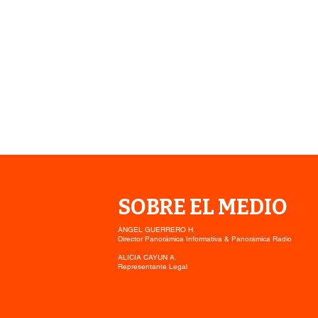
SOBRE EL MEDIO
ÁNGEL GUERRERO H.
Director Panorámica Informativa & Panorámica Radio
ALICIA CAYUN A.
Representante Legal
Aviso por Heladas Normales
a Moderadas en Los Lagos y