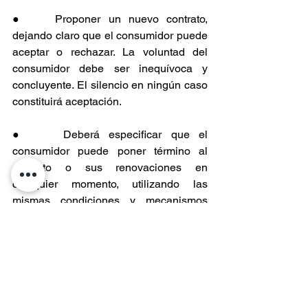
●    Proponer un nuevo contrato, 
dejando claro que el consumidor puede 
aceptar o rechazar. La voluntad del 
consumidor debe ser inequívoca y 
concluyente. El silencio en ningún caso 
constituirá aceptación.
●    Deberá especificar que el 
consumidor puede poner término al 
contrato o sus renovaciones en 
cualquier momento, utilizando las 
mismas condiciones y mecanismos 
simples disponibles para la 
contratación.
Adicionalmente, Entel se comprometió 
a informar a las y los consumidores los 
alcances de este acuerdo mediante una 